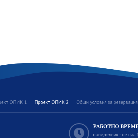
оект ОПИК 1
Проект ОПИК 2
Общи условия за резервация
РАБОТНО ВРЕМ
понеделник - петък: 1