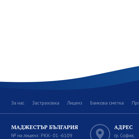
За нас
Застраховка
Лиценз
Банкова сметка
Пр
МАДЖЕСТЪР БЪЛГАРИЯ
АДРЕС
№ на лиценз: РКК- 01 -6109
гр. София,